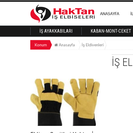
ANASAYFA
İ
İŞ AYAKKABILARI
KABAN-MONT-CEKET
Konum
Anasayfa
İş Eldivenleri
İŞ E