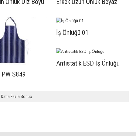
un Önlük Diz Boyu
Erkek Uzun Önlük Beyaz
İş Önlüğü 01
Antistatik ESD İş Önlüğü
ü PW S849
Daha Fazla Sonuç