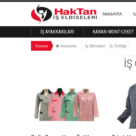
ANASAYFA
İ
İŞ AYAKKABILARI
KABAN-MONT-CEKET
Konum
Anasayfa
İş Elbiseleri
İş Önlüğü
İŞ