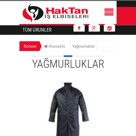
TÜM ÜRÜNLER
Konum
Anasayfa
Yağmurluklar
YAĞMURLUKLAR