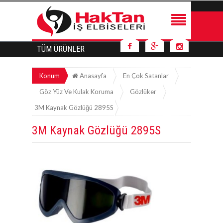
TÜM ÜRÜNLER
Konum
Anasayfa
En Çok Satanlar
Göz Yüz Ve Kulak Koruma
Gözlüker
3M Kaynak Gözlüğü 2895S
3M Kaynak Gözlüğü 2895S