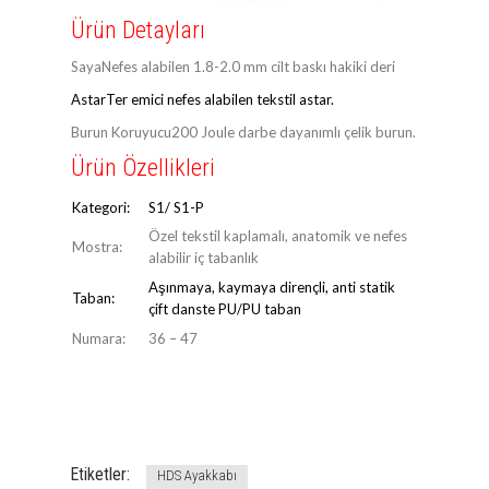
Ürün Detayları
SayaNefes alabilen 1.8-2.0 mm cilt baskı hakiki deri
AstarTer emici nefes alabilen tekstil astar.
Burun Koruyucu200 Joule darbe dayanımlı çelik burun.
Ürün Özellikleri
Kategori:
S1/ S1-P
Özel tekstil kaplamalı, anatomik ve nefes
Mostra:
alabilir iç tabanlık
Aşınmaya, kaymaya dirençli, anti statik
Taban:
çift danste PU/PU taban
Numara:
36 – 47
Etiketler:
HDS Ayakkabı