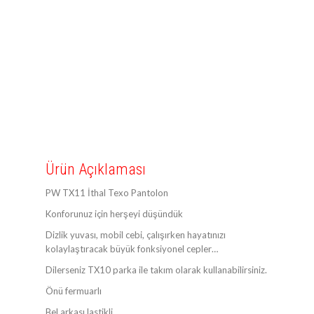
Ürün Açıklaması
PW TX11 İthal Texo Pantolon
Konforunuz için herşeyi düşündük
Dizlik yuvası, mobil cebi, çalışırken hayatınızı
kolaylaştıracak büyük fonksiyonel cepler…
Dilerseniz TX10 parka ile takım olarak kullanabilirsiniz.
Önü fermuarlı
Bel arkası lastikli