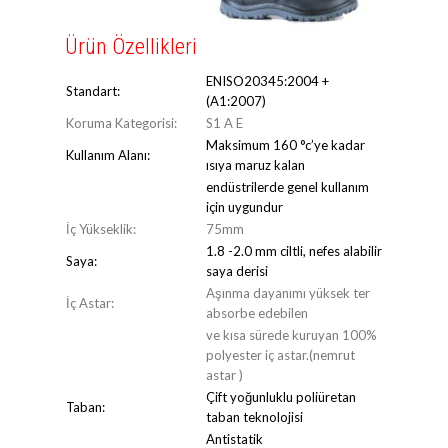
Ürün Özellikleri
ENISO20345:2004 +
Standart:
(A1:2007)
Koruma Kategorisi:
S1 A E
Maksimum 160 °c’ye kadar
Kullanım Alanı:
ısıya maruz kalan
endüstrilerde genel kullanım
için uygundur
İç Yükseklik:
75mm
1.8 -2.0 mm ciltli, nefes alabilir
Saya:
saya derisi
Aşınma dayanımı yüksek ter
İç Astar:
absorbe edebilen
ve kısa sürede kuruyan 100%
polyester iç astar.(nemrut
astar )
Çift yoğunluklu poliüretan
Taban:
taban teknolojisi
Antistatik