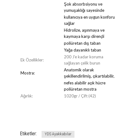
Şok absorbsiyonu ve
yumuşaklığı sayesinde
kullanıcıya en uygun konforu
sağlar
Hidrolize, aşınmaya ve
kaymaya karşı dirençli
poliüretan dış taban
Yağa dayanıklı taban
200 J’e kadar koruma
Ek Özellikler:
sağlayan çelik burun
Anatomik olarak
Mostra:
şekillendirilmiş, çıkartılabilir,
nefes alabilir açık hücre
poliüretan mostra
Ağırlık:
1020gr / Çift (42)
Etiketler:
YDS Ayakkabılar